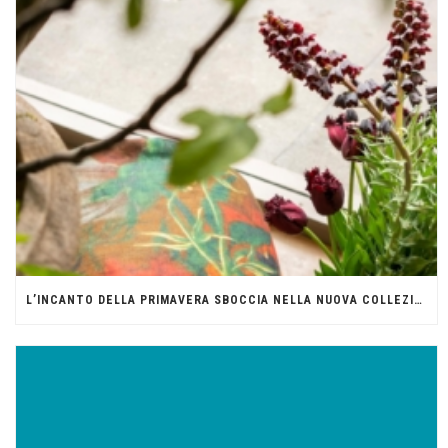
L’INCANTO DELLA PRIMAVERA SBOCCIA NELLA NUOVA COLLEZIONE “1/1” DI OFFICINANDO®