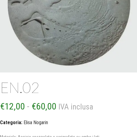
EN.02
Fascia
€
12,00
-
€
60,00
IVA inclusa
di
Categoria:
Elisa Nogarin
prezzo: