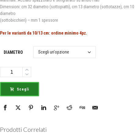
da
Materiale: Acciaio spazzolato e serigrafato su ambo i lati
Dimensioni: cm 32 diametro (sottopiatti), cm 13 diametro (sottotazze), cm 10
€12,00
diametro
a
(sottobicchieri) – mm 1 spessore
€60,00
Per le varianti da 10/13 cm: ordine minimo 4pz.
DIAMETRO
Quantità
Scegli
Prodotti Correlati