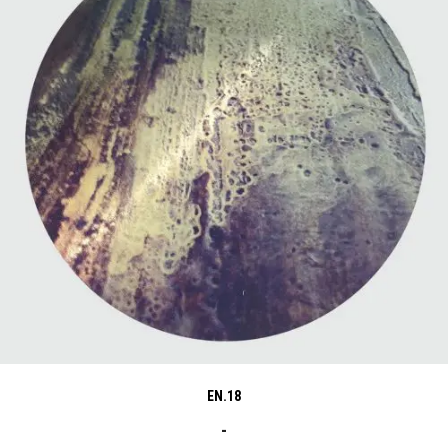
EN.18
Fascia
-