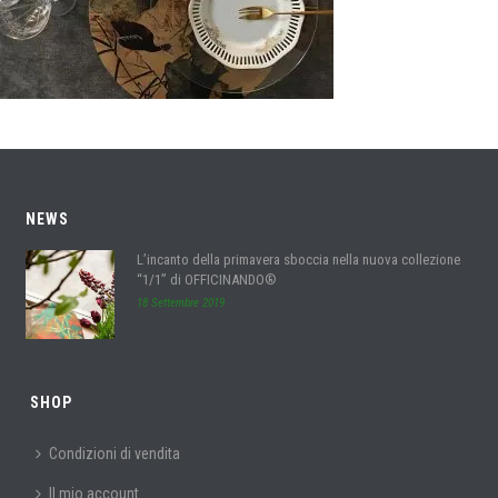
NEWS
L’incanto della primavera sboccia nella nuova collezione
“1/1” di OFFICINANDO®
18 Settembre 2019
SHOP
Condizioni di vendita
Il mio account